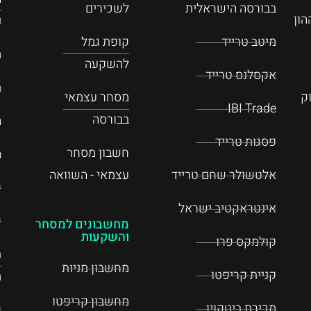
בבורסה הישראלית
לשכירים
ון
נ
מיטב טרייד
קופת גמל
מ
להשקעה
אקסלנס טרייד
מ
ק
מסחר עצמאי
IBI Trade
בבורסה
ה
פסגות טרייד
חשבון מסחר
ה
אלטשולר שחם טרייד
עצמאי - השוואה
ק
אינטראקטיב ישראל
ק
מחשבונים למסחר
והשקעות
קולמקס פרו
ת
מחשבון מניות
קניית קריפטו
מ
מחשבון קריפטו
מכירת ביטקוין