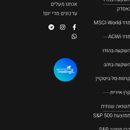
אנחנו מעלים
אסדק
עדכונים מדי יום!
דד MSCI World
דד ACWI
שקעה בהודו
שקעה בזהב
רנות סל ביטקוין
רן אירית
שואה שנתית
מוצעת S&P 500
קרן מחקה S&P