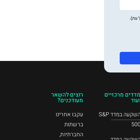
 עת).
דדים מרכזיים
רוצים להשאר
עוד
מעודכנים?
השקעה במדד S&P
עקבו אחרינו
50
ברשתות
החברתיות,
שקעה במדד