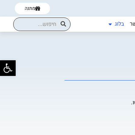
מתנה
ר
בלוג
פתח
.