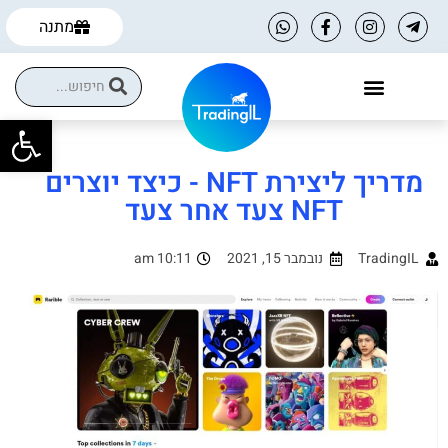
מתנה
פתח
הקורסים שלנו
הטבות למסחר עצמאי
מדריך ליצירת NFT - כיצד יוצרים
NFT צעד אחר צעד
TradingIL
נובמבר 15, 2021
10:11 am