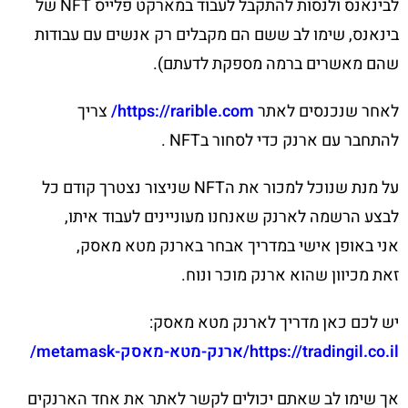
לבינאנס ולנסות להתקבל לעבוד במארקט פלייס NFT של
בינאנס, שימו לב ששם הם מקבלים רק אנשים עם עבודות
שהם מאשרים ברמה מספקת לדעתם).
לאחר שנכנסים לאתר
https://rarible.com/
צריך
להתחבר עם ארנק כדי לסחור בNFT .
על מנת שנוכל למכור את הNFT שניצור נצטרך קודם כל
לבצע הרשמה לארנק שאנחנו מעוניינים לעבוד איתו,
אני באופן אישי במדריך אבחר בארנק מטא מאסק,
זאת מכיוון שהוא ארנק מוכר ונוח.
יש לכם כאן מדריך לארנק מטא מאסק:
https://tradingil.co.il/ארנק-מטא-מאסק-metamask/
אך שימו לב שאתם יכולים לקשר לאתר את אחד הארנקים