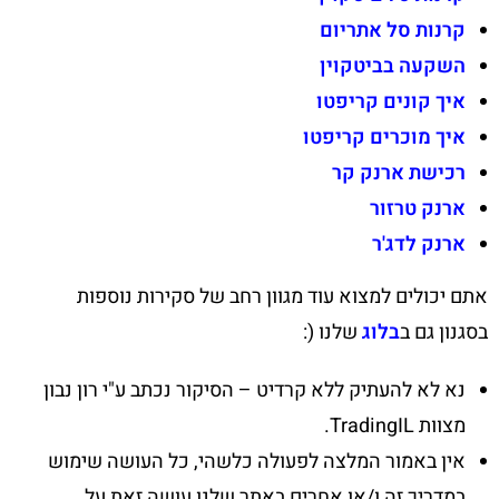
קרנות סל אתריום
השקעה בביטקוין
איך קונים קריפטו
איך מוכרים קריפטו
רכישת ארנק קר
ארנק טרזור
ארנק לדג'ר
אתם יכולים למצוא עוד מגוון רחב של סקירות נוספות
בסגנון גם ב
בלוג
שלנו (:
נא לא להעתיק ללא קרדיט – הסיקור נכתב ע"י רון נבון
מצוות TradingIL.
אין באמור המלצה לפעולה כלשהי, כל העושה שימוש
במדריך זה ו/או אחרים באתר שלנו עושה זאת על