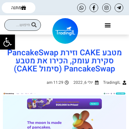
מתנה
פתח
הקורסים שלנו
הטבות למסחר עצמאי
מטבע CAKE וזירת PancakeSwap
סקירת עומק, הכירו את מטבע
PancakeSwap (סימול CAKE)
TradingIL
יולי 6, 2022
11:29 am