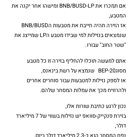
אם תמכרו את BNB/BUSD-LP ומישהו אחר יקנה את
המטבע,
אז הזירה תהיה חייבת את מטבעות הBNB/BUSD
שנמצאים בנזילות למי שבידו מטבע הLP שמייצג את
"שטר החוב" עבורו.
אתם למעשה תוכלו להחליף בזירה זו כל מטבע
מסוגBEP-20 שנמצא על רשת בינאנס,
או לספק נזילות למטבעות עבור סוחרים אחרים
ולהרוויח מכך את עמלות המסחר שלהם.
נכון לרגע כתיבת שורות אלו,
בזירת פנקייק-סוואפ יש נזילות בשווי של 7 מיליארד
דולר,
נפח המסחר הוא כ-2.3 מיליארד דולר ביום.