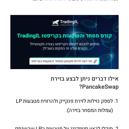
אילו דברים ניתן לבצע בזירת
PancakeSwap?
לספק נזילות לזירת פנקייק ולהרוויח מטבעות LP
(עמלות המסחר בזירה).
תוכלו לבצע סטייקינג על מטבעות הLP שהשגתם,