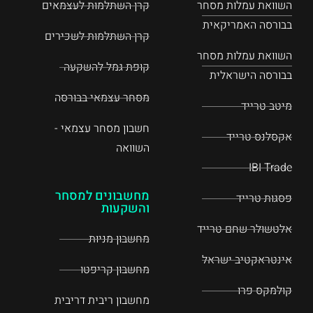
השוואת עמלות מסחר
קרן השתלמות לעצמאים
בבורסה האמריקאית
קרן השתלמות לשכירים
השוואת עמלות מסחר
קופת גמל להשקעה
בבורסה הישראלית
מסחר עצמאי בבורסה
מיטב טרייד
חשבון מסחר עצמאי -
אקסלנס טרייד
השוואה
IBI Trade
מחשבונים למסחר
פסגות טרייד
והשקעות
אלטשולר שחם טרייד
מחשבון מניות
אינטראקטיב ישראל
מחשבון קריפטו
קולמקס פרו
מחשבון ריבית דריבית