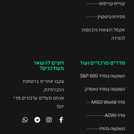
קניית קריפטו
מכירת ביטקוין
אקסל הוצאות והכנסות
להורדה
מדדים מרכזיים ועוד
רוצים להשאר
מעודכנים?
השקעה במדד S&P 500
עקבו אחרינו ברשתות
השקעה במדד נאסדק
החברתיות,
אנחנו מעלים עדכונים מדי
מדד MSCI World
יום!
מדד ACWI
השקעה בהודו