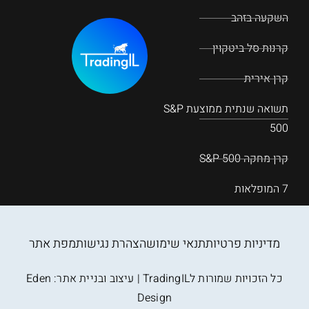
השקעה בזהב
קרנות סל ביטקוין
קרן אירית
תשואה שנתית ממוצעת S&P
500
קרן מחקה S&P 500
7 המופלאות
מדיניות פרטיות
תנאי שימוש
הצהרת נגישות
מפת אתר
כל הזכויות שמורות לTradingIL | עיצוב ובניית אתר:
Eden
Design