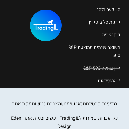
השקעה בזהב
קרנות סל ביטקוין
קרן אירית
תשואה שנתית ממוצעת S&P
500
קרן מחקה S&P 500
7 המופלאות
מדיניות פרטיות
תנאי שימוש
הצהרת נגישות
מפת אתר
כל הזכויות שמורות לTradingIL | עיצוב ובניית אתר:
Eden
Design