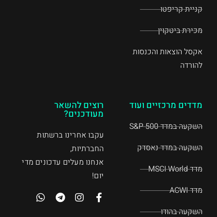
קניית קריפטו
מכירת ביטקוין
אקסל הוצאות והכנסות
להורדה
מדדים מרכזיים ועוד
רוצים להשאר
מעודכנים?
השקעה במדד S&P 500
עקבו אחרינו ברשתות
השקעה במדד נאסדק
החברתיות,
אנחנו מעלים עדכונים מדי
מדד MSCI World
יום!
מדד ACWI
השקעה בהודו