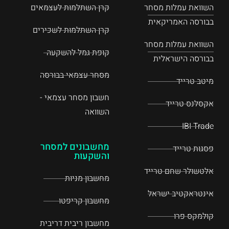
השוואת עמלות מסחר
קרן השתלמות לעצמאים
בבורסה האמריקאית
קרן השתלמות לשכירים
השוואת עמלות מסחר
קופת גמל להשקעה
בבורסה הישראלית
מסחר עצמאי בבורסה
מיטב טרייד
חשבון מסחר עצמאי -
אקסלנס טרייד
השוואה
IBI Trade
מחשבונים למסחר
פסגות טרייד
והשקעות
אלטשולר שחם טרייד
מחשבון מניות
אינטראקטיב ישראל
מחשבון קריפטו
קולמקס פרו
מחשבון ריבית דריבית