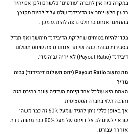
במקרה כזה אין לחברה "עודפים" כלשהם ולכן אם יהיה
רבעון חלש יותר אז הדיבידנד שלנו עלול להיות מקוצץ
בהתאם ואנחנו בהחלט נרצה להימנע מכך.
בכדי להיות בטוחים שחלוקת הדיבידנד תימשך ואף תגדל
בסבירות גבוהה כמה שיותר אנחנו נרצה שיחס תשלום
דיבידנד (Payout Ratio) לא יהיה גבוה מדי.
מה נחשב Payout Ratio (יחס תשלום דיבידנד) גבוה
מדי?
האמת היא שלכל אחד קיימת העדפה שונה בהיבט הזה
והרבה תלוי בחברה הספציפית.
אך באופן כללי ניתן להגיד שמעל 60% זה כבר משהו
שראוי לשים לב אליו ויחס של מעל 80% כבר מהווה נורת
אזהרה עבורנו.