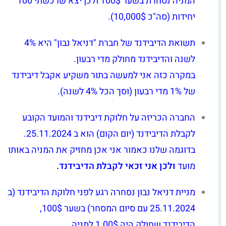
המניה נסחרת בשער 100$ ולכן יצא שרכשתי 100
יחידות (סה"כ 10,000$).
תשואת הדיבידנד של חברת "דניאל נבון" היא 4%
לשנה והדיבידנד מחולק מדי רבעון.
במקרה כזה אני למעשה בתור משקיע אקבל דיבידנד
של 1% מדי רבעון (וסך הכל 4% לשנה).
החברה הכריזה על חלוקת דיבידנד והמועד הקובע
לקבלת הדיבידנד (יום הקום) הוא ב 25.11.2024.
בדוגמה שלנו כאמור אני אכן מחזיק את המניה באותו
מועד
ולכן אני זכאי לקבלת הדיבידנד.
מניית דניאל נבון נסחרה רגע לפני חלוקת הדיבידנד (ב
25.11.2024 עם סיום המסחר) בשער 100$,
הדיבידנד שחולק היה 1.00$ למניה.