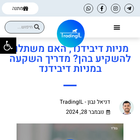
מתנה
פתח
הקורסים שלנו
הטבות למסחר עצמאי
מניות דיבידנד, האם משתלם
להשקיע בהן? מדריך השקעה
במניות דיבידנד
דניאל נבון - TradingIL
נובמבר 28, 2024