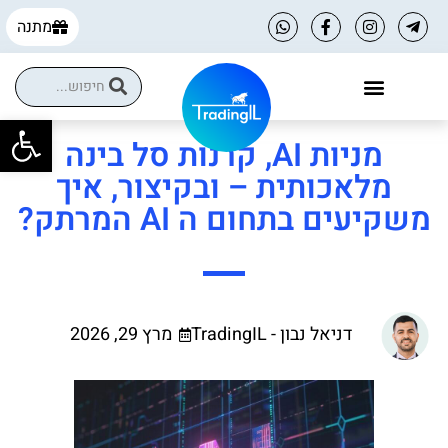
מתנה
פתח
הקורסים שלנו
הטבות למסחר עצמאי
מניות AI, קרנות סל בינה
מלאכותית – ובקיצור, איך
משקיעים בתחום ה AI המרתק?
דניאל נבון - TradingIL
מרץ 29, 2026