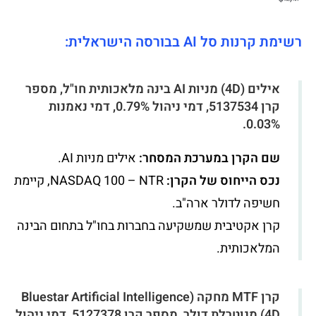
רשימת קרנות סל AI בבורסה הישראלית:
אילים (4D) מניות AI בינה מלאכותית חו"ל, מספר
קרן 5137534, דמי ניהול 0.79%, דמי נאמנות
0.03%.
שם הקרן במערכת המסחר:
אילים מניות AI.
נכס הייחוס של הקרן:
NASDAQ 100 – NTR, קיימת
חשיפה לדולר ארה"ב.
קרן אקטיבית שמשקיעה בחברות בחו"ל בתחום הבינה
המלאכותית.
קרן MTF מחקה (Bluestar Artificial Intelligence
(4D מנוטרלת דולר, מספר קרן 5127378, דמי ניהול