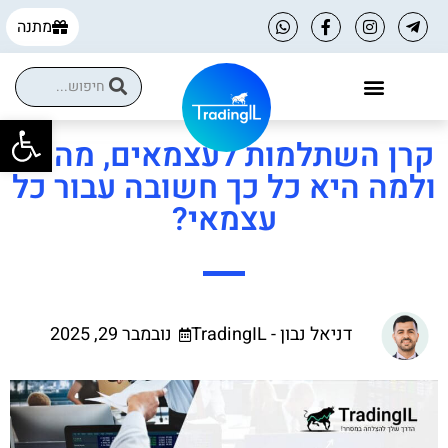
מתנה
פתח
הקורסים שלנו
הטבות למסחר עצמאי
קרן השתלמות לעצמאים, מה זה
ולמה היא כל כך חשובה עבור כל
עצמאי?
דניאל נבון - TradingIL
נובמבר 29, 2025