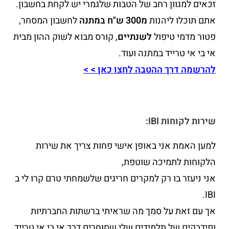
זכאים למגוון רחב של הטבות שלגמרי יש לקחת בחשבון.
אתם תוכלו ליהנות
מ300 ש"ח במתנה
לחשבון המסחר,
פטור מדמי טיפול
לשנתיים
, קורס מבוא לשוק ההון מבית
אי בי אי טרייד במתנה ועוד.
להרשמה דרך ההטבה לחצו כאן > >
שירות לקוחות IBI:
למען האמת אני באופן אישי פחות צריך את שירות
הלקוחות לתמיכה שוטפת,
אני ניעזר בו רק למקרים חריגים שלשמחתי טרם קרו לי ב
IBI.
אך עם זאת על סמך מה שראיתי ברשתות החברתיות
ופידבקים של תלמידים שלי שסוחרים דרך אי בי אי טרייד