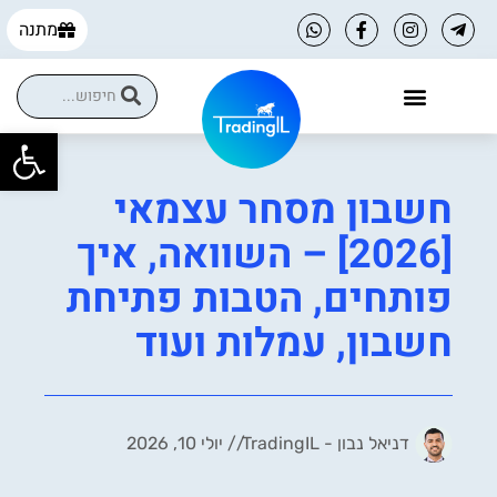
מתנה
פתח
הקורסים שלנו
הטבות למסחר עצמאי
חשבון מסחר עצמאי
[2026] – השוואה, איך
פותחים, הטבות פתיחת
חשבון, עמלות ועוד
דניאל נבון - TradingIL
//
יולי 10, 2026