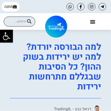
מתנה
פתח
הקורסים שלנו
הטבות למסחר עצמאי
למה הבורסה יורדת?
למה יש ירידות בשוק
ההון? כל הסיבות
שבגללם מתרחשות
ירידות
דניאל נבון - TradingIL