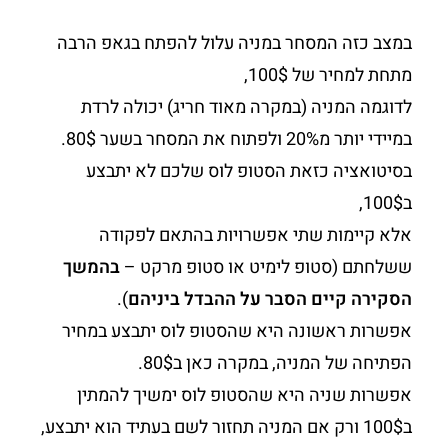
במצב כזה המסחר במניה עלול להפתח בגאפ הרבה
מתחת למחיר של 100$,
לדוגמה המניה (במקרה מאוד חריג) יכולה לרדת
במיידי יותר מ20% ולפתוח את המסחר בשער 80$.
בסיטואציה כזאת הסטופ לוס שלכם לא יתבצע
ב100$,
אלא קיימות שתי אפשרויות בהתאם לפקודה
ששלחתם (סטופ לימיט או סטופ מרקט –
בהמשך
הסקירה קיים הסבר על ההבדל ביניהם
).
אפשרות ראשונה היא שהסטופ לוס יתבצע במחיר
הפתיחה של המניה, במקרה כאן ב80$.
אפשרות שניה היא שהסטופ לוס ימשיך להמתין
ב100$ ורק אם המניה תחזור לשם בעתיד הוא יתבצע,